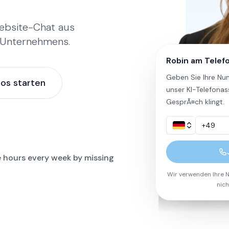
ebsite-Chat aus
 Unternehmens.
Robin am Telef
Geben Sie Ihre Nu
los starten
unser KI-Telefonas
GesprÃ¤ch klingt.
on Bowling Maarssen, PHP Tandartsen, Circle Fit, MyAirostar, 
 hours every week by missing
Wir verwenden Ihre N
nich