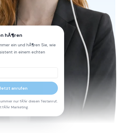
on hÃ¶ren
mmer ein und hÃ¶ren Sie, wie
sistent in einem echten
Jetzt anrufen
Pullpy, Curabrand, Werkende, Thunderbuns
ummer nur fÃ¼r diesen Testanruf,
t fÃ¼r Marketing.