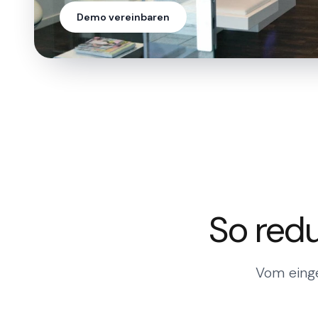
Ich möchte einen Termin verschieben
Demo vereinbaren
Gerne, ich passe ihn an und sende die Bestätigung
So redu
Vom eing