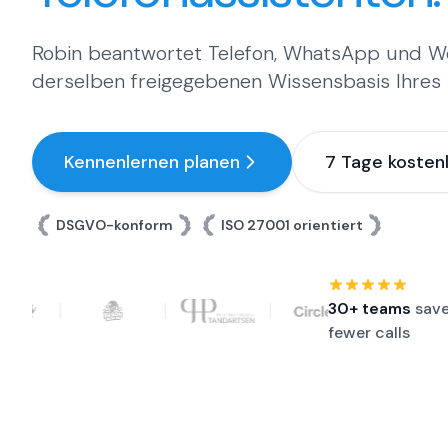
Robin beantwortet Telefon, WhatsApp und W
derselben freigegebenen Wissensbasis Ihres
Kennenlernen planen
7 Tage kosten
DSGVO-konform
ISO 27001 orientiert
Customer logos:
Fraai Tandartsen, Franky's Bowling, Bis
30+ teams
save
fewer calls