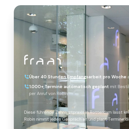
Über 40 Stunden Empfangsarbeit pro Woche
1.000+ Termine automatisch geplant
mit Bestä
per Anruf von Robin
Diese führende Zahnarztpraxis in Rotterdam lässt ke
Robin nimmt jedes Gespräch an und plant Termine dir